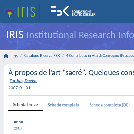
IRIS
Institutional Research In
Catalogo Ricerca FBK
4 Contributo in Atti di Convegno (Procee
IRIS
À propos de l’art “sacré”. Quelques cons
Zordan, Davide
2007-01-01
Scheda breve
Scheda completa
Scheda completa (DC)
Anno
2007