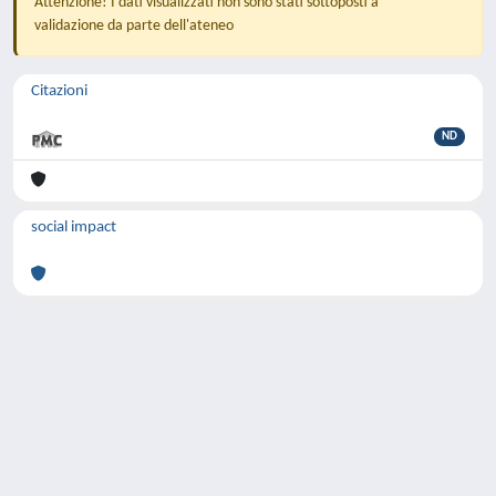
Attenzione! I dati visualizzati non sono stati sottoposti a
validazione da parte dell'ateneo
Citazioni
ND
social impact
Powered by
IRIS
-
about IRIS
-
Utilizzo dei