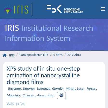
IRIS
Institutional Research
Information System
Catalogo Ricerca FBK
5 Altro
5.12 Altro
IRIS
XPS study of in situ one-step
amination of nanocrystalline
diamond films
Torrengo, Simona
;
Speranza, Giorgio
;
Minati, Luca
;
Ferrari,
Maurizio
;
Chiasera, Alessandro
;
2010-01-01