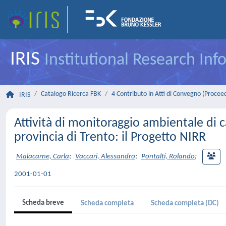
IRIS
Institutional Research In
Catalogo Ricerca FBK
4 Contributo in Atti di Convegno (Procee
IRIS
Attività di monitoraggio ambientale di 
provincia di Trento: il Progetto NIRR
Malacarne, Carla
;
Vaccari, Alessandro
;
Pontalti, Rolando
;
2001-01-01
Scheda breve
Scheda completa
Scheda completa (DC)