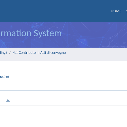
HOME
formation System
ding)
4.1 Contributo in Atti di convegno
Andrei