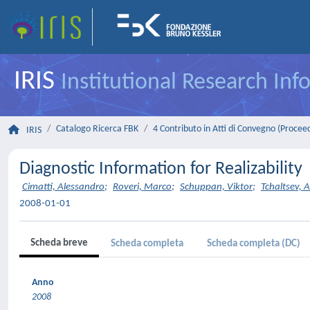
IRIS
Institutional Research In
Catalogo Ricerca FBK
4 Contributo in Atti di Convegno (Procee
IRIS
Diagnostic Information for Realizability
Cimatti, Alessandro
;
Roveri, Marco
;
Schuppan, Viktor
;
Tchaltsev, 
2008-01-01
Scheda breve
Scheda completa
Scheda completa (DC)
Anno
2008