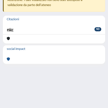
Attenzione! I dati visualizzati non sono stati sottoposti a
validazione da parte dell'ateneo
Citazioni
ND
social impact
Powered by
IRIS
-
about IRIS
-
Utilizzo dei
cookie
-
Privacy
Copyright © 2026