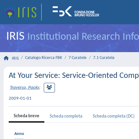
IRIS
Institutional Research In
Catalogo Ricerca FBK
7 Curatele
7.1 Curatela
IRIS
At Your Service: Service-Oriented Comp
Traverso, Paolo
;
2009-01-01
Scheda breve
Scheda completa
Scheda completa (DC)
Anno