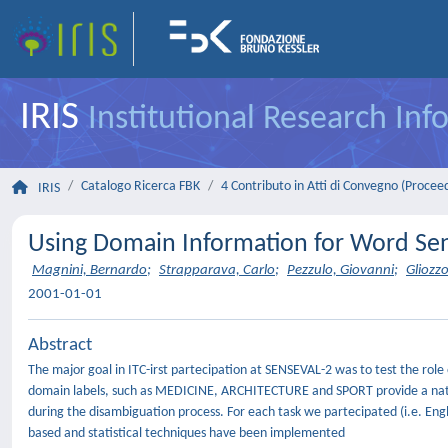
IRIS
Institutional Research In
Catalogo Ricerca FBK
4 Contributo in Atti di Convegno (Procee
IRIS
Using Domain Information for Word Se
Magnini, Bernardo
;
Strapparava, Carlo
;
Pezzulo, Giovanni
;
Gliozzo
2001-01-01
Abstract
The major goal in ITC-irst partecipation at SENSEVAL-2 was to test the rol
domain labels, such as MEDICINE, ARCHITECTURE and SPORT provide a natur
during the disambiguation process. For each task we partecipated (i.e. Engli
based and statistical techniques have been implemented