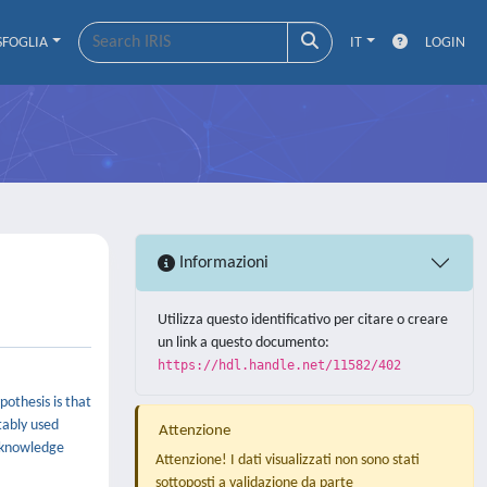
SFOGLIA
IT
LOGIN
Informazioni
Utilizza questo identificativo per citare o creare
un link a questo documento:
https://hdl.handle.net/11582/402
othesis is that
tably used
Attenzione
f knowledge
Attenzione! I dati visualizzati non sono stati
sottoposti a validazione da parte