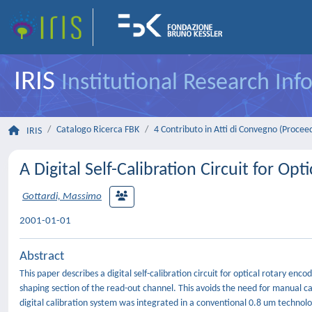
IRIS
Institutional Research In
Catalogo Ricerca FBK
4 Contributo in Atti di Convegno (Procee
IRIS
A Digital Self-Calibration Circuit for O
Gottardi, Massimo
2001-01-01
Abstract
This paper describes a digital self-calibration circuit for optical rotary en
shaping section of the read-out channel. This avoids the need for manual c
digital calibration system was integrated in a conventional 0.8 um techno