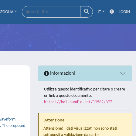
SFOGLIA
IT
LOGIN
Informazioni
Utilizza questo identificativo per citare o creare
un link a questo documento:
https://hdl.handle.net/11582/377
e waveform-
Attenzione
n. The proposed
Attenzione! I dati visualizzati non sono stati
sottoposti a validazione da parte