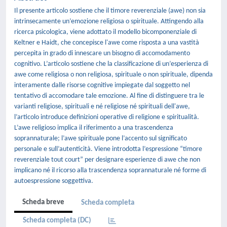
Il presente articolo sostiene che il timore reverenziale (awe) non sia
intrinsecamente un’emozione religiosa o spirituale. Attingendo alla
ricerca psicologica, viene adottato il modello bicomponenziale di
Keltner e Haidt, che concepisce l'awe come risposta a una vastità
percepita in grado di innescare un bisogno di accomodamento
cognitivo. L’articolo sostiene che la classificazione di un’esperienza di
awe come religiosa o non religiosa, spirituale o non spirituale, dipenda
interamente dalle risorse cognitive impiegate dal soggetto nel
tentativo di accomodare tale emozione. Al fine di distinguere tra le
varianti religiose, spirituali e né religiose né spirituali dell'awe,
l’articolo introduce definizioni operative di religione e spiritualità.
L’awe religioso implica il riferimento a una trascendenza
soprannaturale; l’awe spirituale pone l’accento sul significato
personale e sull’autenticità. Viene introdotta l’espressione “timore
reverenziale tout court” per designare esperienze di awe che non
implicano né il ricorso alla trascendenza soprannaturale né forme di
autoespressione soggettiva.
Scheda breve
Scheda completa
Scheda completa (DC)