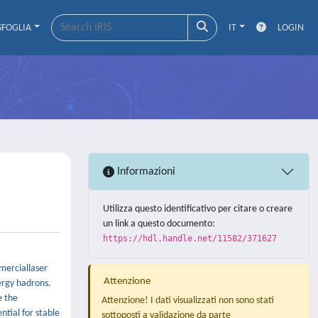
SFOGLIA
IT
LOGIN
Informazioni
Utilizza questo identificativo per citare o creare
un link a questo documento:
https://hdl.handle.net/11582/371627
mmerciallaser
Attenzione
ergy hadrons.
e the
Attenzione! I dati visualizzati non sono stati
tial for stable
sottoposti a validazione da parte