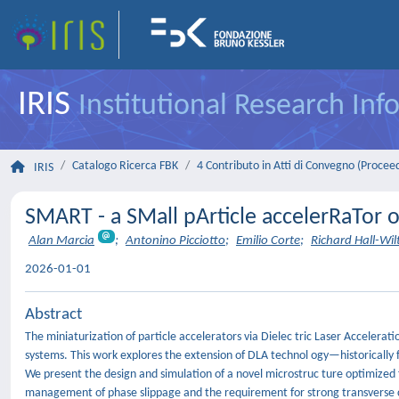
IRIS
Institutional Research In
Catalogo Ricerca FBK
4 Contributo in Atti di Convegno (Procee
IRIS
SMART - a SMall pArticle accelerRaTor 
Alan Marcia
;
Antonino Picciotto
;
Emilio Corte
;
Richard Hall-Wil
2026-01-01
Abstract
The miniaturization of particle accelerators via Dielec tric Laser Accelera
systems. This work explores the extension of DLA technol ogy—historically
We present the design and simulation of a novel microstruc ture optimized f
management of phase slippage and the requirement for strong transverse con