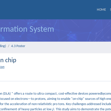
HOME
formation System
ding)
4.3 Poster
on chip
ton
tion (DLA) * offers a route to ultra compact, cost-effective devices poweredbyco
 focused on electrons—to protons, aiming to enable "on-chip" sources of high en
or the acceleration of non-relativistic pro tons. Key challenges addressed includ
finement of heavy particles at low 𝛽. This study aims to demonstrate the poten