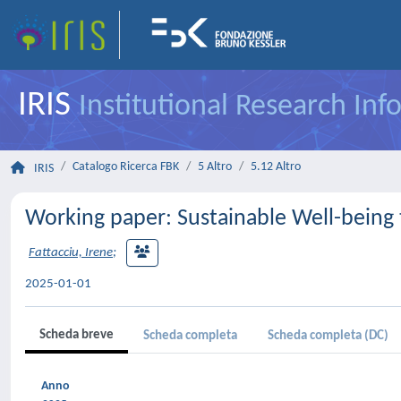
IRIS
Institutional Research In
Catalogo Ricerca FBK
5 Altro
5.12 Altro
IRIS
Working paper: Sustainable Well-being 
Fattacciu, Irene
;
2025-01-01
Scheda breve
Scheda completa
Scheda completa (DC)
Anno