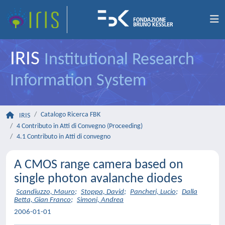
IRIS
Institutional Research
Information System
Catalogo Ricerca FBK
IRIS
4 Contributo in Atti di Convegno (Proceeding)
4.1 Contributo in Atti di convegno
A CMOS range camera based on
single photon avalanche diodes
Scandiuzzo, Mauro
;
Stoppa, David
;
Pancheri, Lucio
;
Dalla
Betta, Gian Franco
;
Simoni, Andrea
2006-01-01