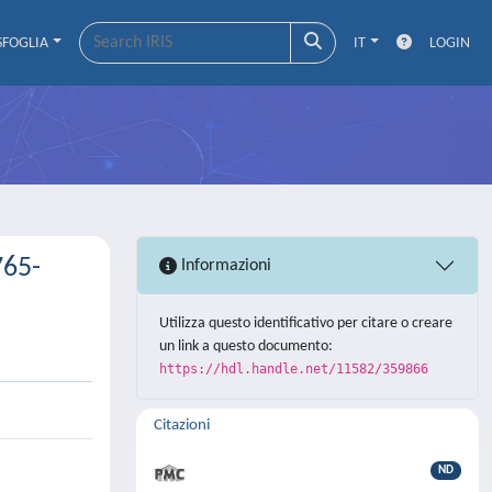
SFOGLIA
IT
LOGIN
765-
Informazioni
Utilizza questo identificativo per citare o creare
un link a questo documento:
https://hdl.handle.net/11582/359866
Citazioni
ND