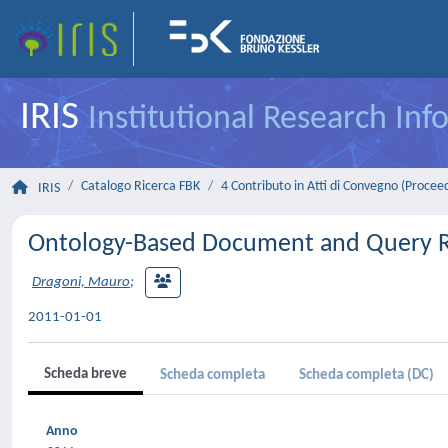
IRIS
Institutional Research In
Catalogo Ricerca FBK
4 Contributo in Atti di Convegno (Procee
IRIS
Ontology-Based Document and Query Re
Dragoni, Mauro
;
2011-01-01
Scheda breve
Scheda completa
Scheda completa (DC)
Anno