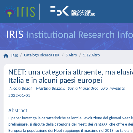
IRIS
Institutional Research In
Catalogo Ricerca FBK
5 Altro
5.12 Altro
IRIS
NEET: una categoria attraente, ma elusi
Italia e in alcuni paesi europei
Nicola Bazoli
;
Martina Bazzoli
;
Sonia Marzadro
;
Ugo Trivellato
2022-01-01
Abstract
Il paper investiga le caratteristiche salienti e l’evoluzione dei giovani Neet 
preliminare, si discute della categoria dei Neet: dei vantaggi che offre e dei r
Europea la popolazione dei Neet raggiunge il massimo nel 2013: su tale anno 