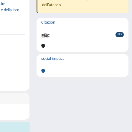
cio-
dell'ateneo
 e della loro
Citazioni
ND
social impact