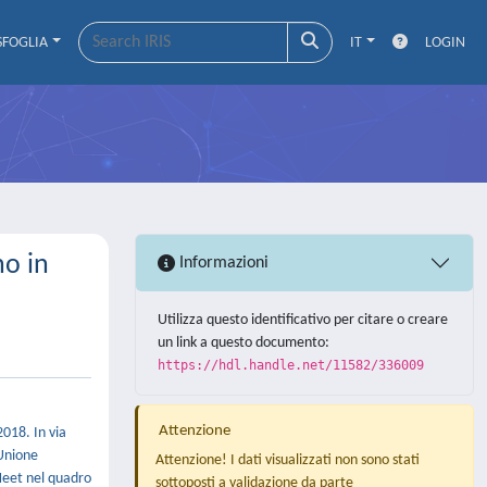
SFOGLIA
IT
LOGIN
no in
Informazioni
Utilizza questo identificativo per citare o creare
un link a questo documento:
https://hdl.handle.net/11582/336009
Attenzione
2018. In via
’Unione
Attenzione! I dati visualizzati non sono stati
 Neet nel quadro
sottoposti a validazione da parte