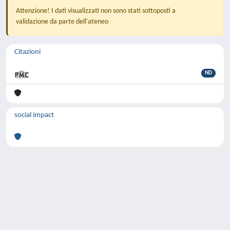
Attenzione! I dati visualizzati non sono stati sottoposti a
validazione da parte dell'ateneo
Citazioni
ND
social impact
Powered by
IRIS
-
about IRIS
-
Utilizzo dei