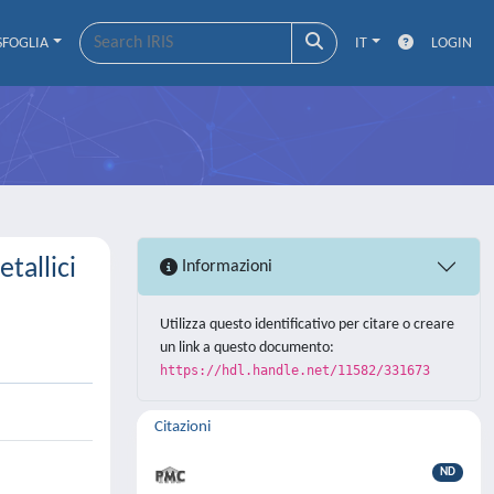
SFOGLIA
IT
LOGIN
tallici
Informazioni
Utilizza questo identificativo per citare o creare
un link a questo documento:
https://hdl.handle.net/11582/331673
Citazioni
ND