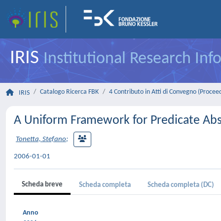
IRIS
Institutional Research In
Catalogo Ricerca FBK
4 Contributo in Atti di Convegno (Procee
IRIS
A Uniform Framework for Predicate Abs
Tonetta, Stefano
;
2006-01-01
Scheda breve
Scheda completa
Scheda completa (DC)
Anno