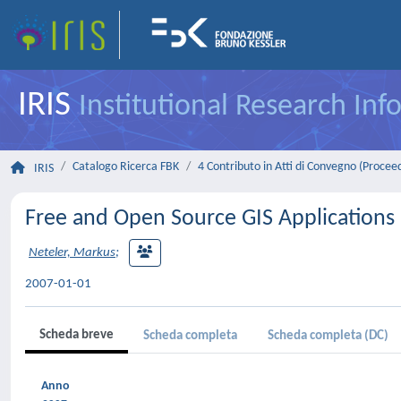
IRIS
Institutional Research In
Catalogo Ricerca FBK
4 Contributo in Atti di Convegno (Procee
IRIS
Free and Open Source GIS Applications
Neteler, Markus
;
2007-01-01
Scheda breve
Scheda completa
Scheda completa (DC)
Anno