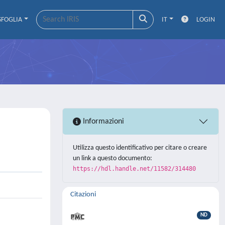
SFOGLIA
IT
LOGIN
Informazioni
Utilizza questo identificativo per citare o creare
un link a questo documento:
https://hdl.handle.net/11582/314480
Citazioni
ND