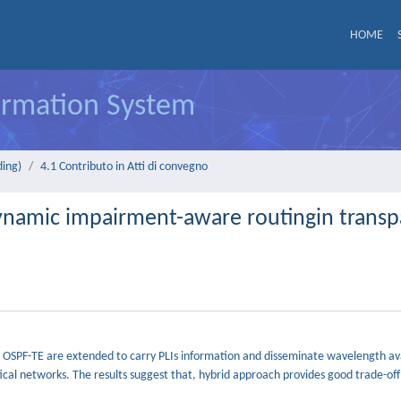
HOME
formation System
ding)
4.1 Contributo in Atti di convegno
dynamic impairment-aware routingin trans
 OSPF-TE are extended to carry PLIs information and disseminate wavelength ava
tical networks. The results suggest that, hybrid approach provides good trade-o