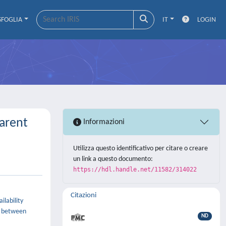
SFOGLIA
IT
LOGIN
parent
Informazioni
Utilizza questo identificativo per citare o creare
un link a questo documento:
https://hdl.handle.net/11582/314022
Citazioni
ilability
ff between
ND