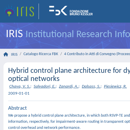
IRIS
Institutional Research In
Catalogo Ricerca FBK
4 Contributo in Atti di Convegno (Procee
IRIS
Hybrid control plane architecture for 
optical networks
Chava, V. S.
;
Salvadori, E.
;
Zanardi, A.
;
Dalsass, S.
;
Piesiewicz, R.
2009-01-01
Abstract
We propose a hybrid control plane architecture, in which both RSVP-TE and
information, respectively, for impairment-aware routing in transparent op
control overhead and network performance.