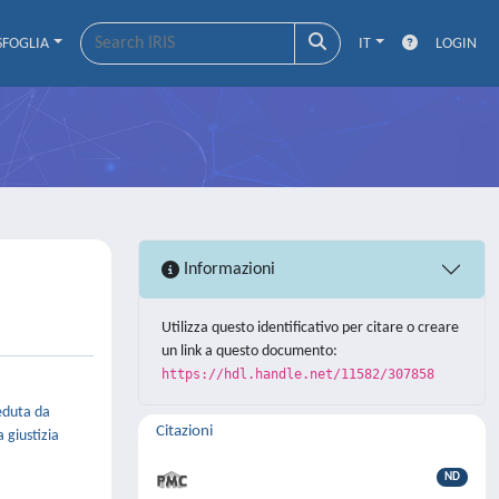
SFOGLIA
IT
LOGIN
Informazioni
Utilizza questo identificativo per citare o creare
un link a questo documento:
https://hdl.handle.net/11582/307858
eduta da
Citazioni
 giustizia
ND