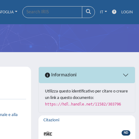
SFOGLIA
IT
LOGIN
Informazioni
Utilizza questo identificativo per citare o creare
un link a questo documento:
https://hdl.handle.net/11582/303796
nale e alla
Citazioni
ND