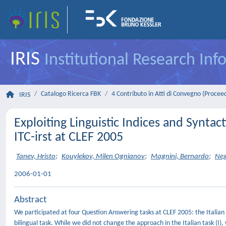
IRIS
Institutional Research In
Catalogo Ricerca FBK
4 Contributo in Atti di Convegno (Procee
IRIS
Exploiting Linguistic Indices and Syntac
ITC-irst at CLEF 2005
Tanev, Hristo
;
Kouylekov, Milen Ognianov
;
Magnini, Bernardo
;
Neg
2006-01-01
Abstract
We participated at four Question Answering tasks at CLEF 2005: the Italian m
bilingual task. While we did not change the approach in the Italian task (I)