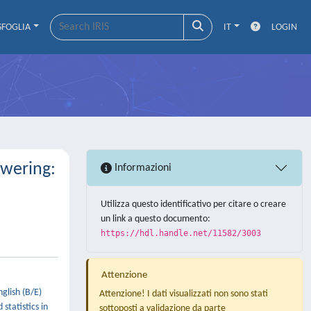
SFOGLIA
IT
LOGIN
swering:
Informazioni
Utilizza questo identificativo per citare o creare
un link a questo documento:
https://hdl.handle.net/11582/3003
Attenzione
glish (B/E)
Attenzione! I dati visualizzati non sono stati
statistics in
sottoposti a validazione da parte