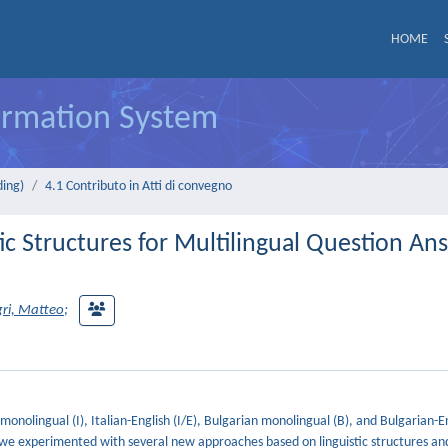
HOME
formation System
ding)
4.1 Contributo in Atti di convegno
tic Structures for Multilingual Question An
ri, Matteo
;
onolingual (I), Italian-English (I/E), Bulgarian monolingual (B), and Bulgarian-En
, we experimented with several new approaches based on linguistic structures and 