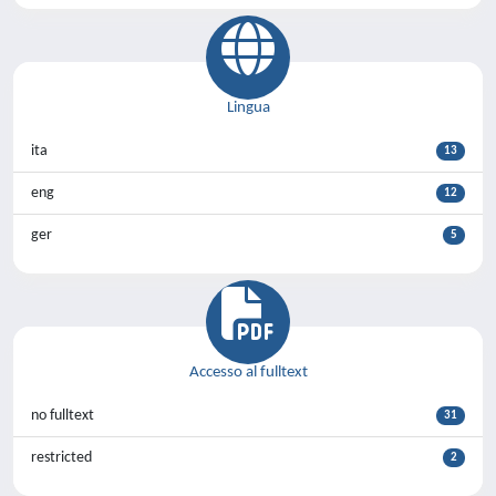
Lingua
ita
13
eng
12
ger
5
Accesso al fulltext
no fulltext
31
restricted
2