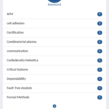
Keyword
AFM
1
cell adhesion
1
Certification
1
Combinatorial plasma
1
communication
1
Confederatio Helvetica
1
Critical Systems
1
Dependability
1
Fault Tree Analysis
1
Formal Methods
1