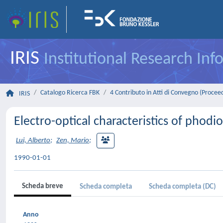
IRIS
Institutional Research In
Catalogo Ricerca FBK
4 Contributo in Atti di Convegno (Procee
IRIS
Electro-optical characteristics of phodi
Lui, Alberto
;
Zen, Mario
;
1990-01-01
Scheda breve
Scheda completa
Scheda completa (DC)
Anno