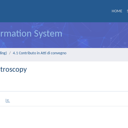
HOME
formation System
ding)
4.1 Contributo in Atti di convegno
ctroscopy