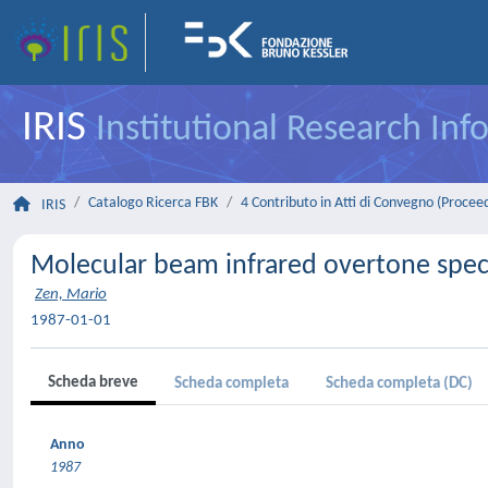
IRIS
Institutional Research In
Catalogo Ricerca FBK
4 Contributo in Atti di Convegno (Procee
IRIS
Molecular beam infrared overtone spe
Zen, Mario
1987-01-01
Scheda breve
Scheda completa
Scheda completa (DC)
Anno
1987