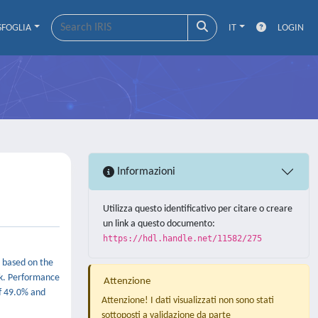
SFOGLIA
IT
LOGIN
Informazioni
Utilizza questo identificativo per citare o creare
un link a questo documento:
https://hdl.handle.net/11582/275
e based on the
ck. Performance
Attenzione
f 49.0% and
Attenzione! I dati visualizzati non sono stati
sottoposti a validazione da parte