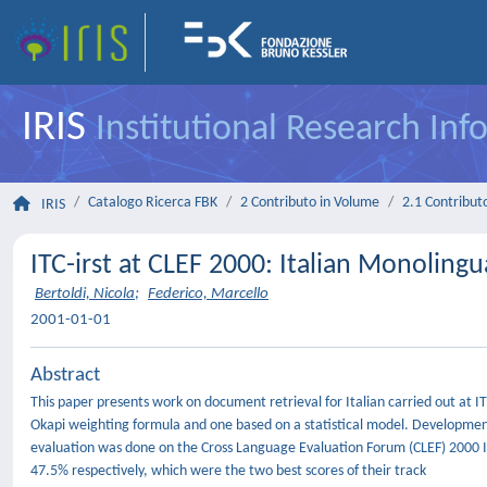
IRIS
Institutional Research In
Catalogo Ricerca FBK
2 Contributo in Volume
2.1 Contributo
IRIS
ITC-irst at CLEF 2000: Italian Monolingu
Bertoldi, Nicola
;
Federico, Marcello
2001-01-01
Abstract
This paper presents work on document retrieval for Italian carried out at I
Okapi weighting formula and one based on a statistical model. Developmen
evaluation was done on the Cross Language Evaluation Forum (CLEF) 2000 
47.5% respectively, which were the two best scores of their track