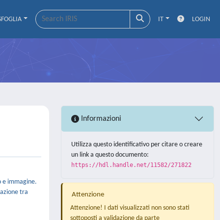
SFOGLIA
IT
LOGIN
Informazioni
Utilizza questo identificativo per citare o creare
un link a questo documento:
https://hdl.handle.net/11582/271822
to e immagine.
razione tra
Attenzione
Attenzione! I dati visualizzati non sono stati
sottoposti a validazione da parte