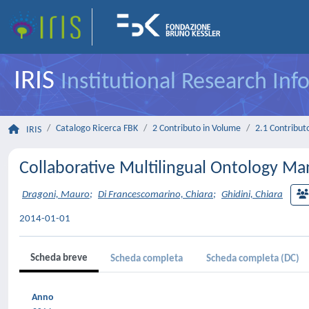
IRIS
Institutional Research In
Catalogo Ricerca FBK
2 Contributo in Volume
2.1 Contributo
IRIS
Collaborative Multilingual Ontology 
Dragoni, Mauro
;
Di Francescomarino, Chiara
;
Ghidini, Chiara
2014-01-01
Scheda breve
Scheda completa
Scheda completa (DC)
Anno