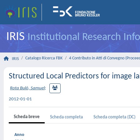
IRIS
Institutional Research In
Catalogo Ricerca FBK
4 Contributo in Atti di Convegno (Procee
IRIS
Structured Local Predictors for image la
Rota Bulò, Samuel
;
2012-01-01
Scheda breve
Scheda completa
Scheda completa (DC)
Anno