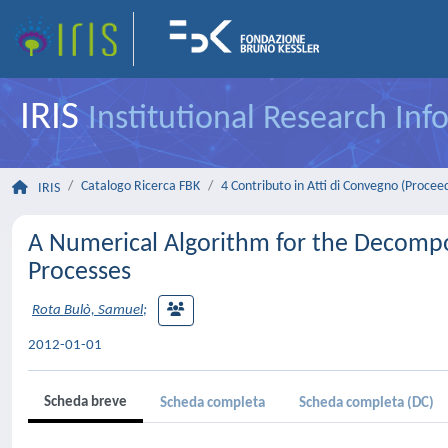
IRIS
Institutional Research In
Catalogo Ricerca FBK
4 Contributo in Atti di Convegno (Procee
IRIS
A Numerical Algorithm for the Decompo
Processes
Rota Bulò, Samuel
;
2012-01-01
Scheda breve
Scheda completa
Scheda completa (DC)