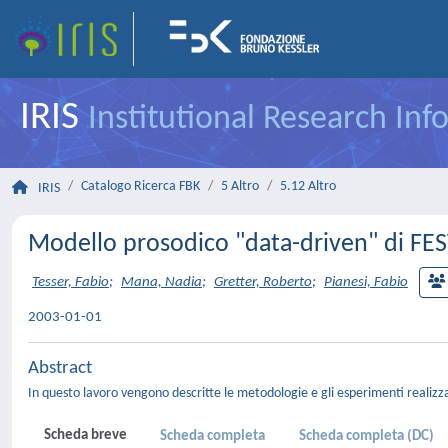
IRIS
Institutional Research In
Catalogo Ricerca FBK
5 Altro
5.12 Altro
IRIS
Modello prosodico "data-driven" di FEST
Tesser, Fabio
;
Mana, Nadia
;
Gretter, Roberto
;
Pianesi, Fabio
2003-01-01
Abstract
In questo lavoro vengono descritte le metodologie e gli esperimenti realizz
Scheda breve
Scheda completa
Scheda completa (DC)