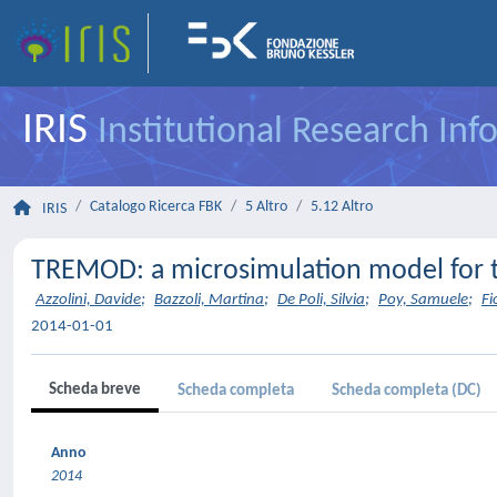
IRIS
Institutional Research In
Catalogo Ricerca FBK
5 Altro
5.12 Altro
IRIS
TREMOD: a microsimulation model for th
Azzolini, Davide
;
Bazzoli, Martina
;
De Poli, Silvia
;
Poy, Samuele
;
Fi
2014-01-01
Scheda breve
Scheda completa
Scheda completa (DC)
Anno
2014