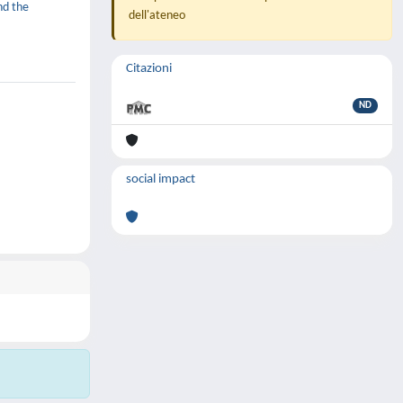
nd the
dell'ateneo
Citazioni
ND
social impact