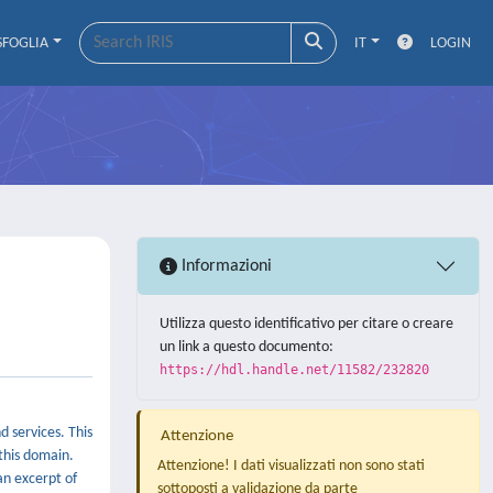
SFOGLIA
IT
LOGIN
Informazioni
Utilizza questo identificativo per citare o creare
un link a questo documento:
https://hdl.handle.net/11582/232820
d services. This
Attenzione
this domain.
Attenzione! I dati visualizzati non sono stati
an excerpt of
sottoposti a validazione da parte