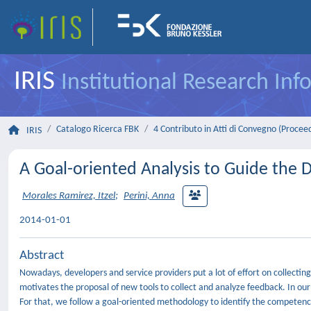
IRIS
Institutional Research In
Catalogo Ricerca FBK
4 Contributo in Atti di Convegno (Procee
IRIS
A Goal-oriented Analysis to Guide the
Morales Ramirez, Itzel
;
Perini, Anna
2014-01-01
Abstract
Nowadays, developers and service providers put a lot of effort on collectin
motivates the proposal of new tools to collect and analyze feedback. In our
For that, we follow a goal-oriented methodology to identify the competency