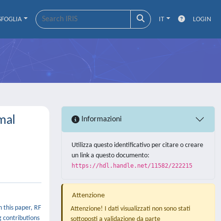
SFOGLIA
IT
LOGIN
mal
Informazioni
Utilizza questo identificativo per citare o creare
un link a questo documento:
https://hdl.handle.net/11582/222215
Attenzione
n this paper, RF
Attenzione! I dati visualizzati non sono stati
 contributions
sottoposti a validazione da parte