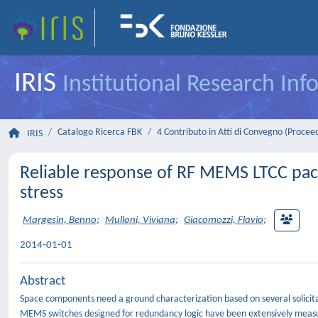
IRIS
Institutional Research In
Catalogo Ricerca FBK
4 Contributo in Atti di Convegno (Procee
IRIS
Reliable response of RF MEMS LTCC pac
stress
Margesin, Benno
;
Mulloni, Viviana
;
Giacomozzi, Flavio
;
2014-01-01
Abstract
Space components need a ground characterization based on several solicitati
MEMS switches designed for redundancy logic have been extensively measur