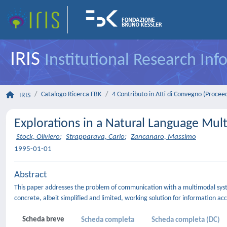
IRIS
Institutional Research In
Catalogo Ricerca FBK
4 Contributo in Atti di Convegno (Procee
IRIS
Explorations in a Natural Language Mu
Stock, Oliviero
;
Strapparava, Carlo
;
Zancanaro, Massimo
1995-01-01
Abstract
This paper addresses the problem of communication with a multimodal syst
concrete, albeit simplified and limited, working solution for information ac
Scheda breve
Scheda completa
Scheda completa (DC)