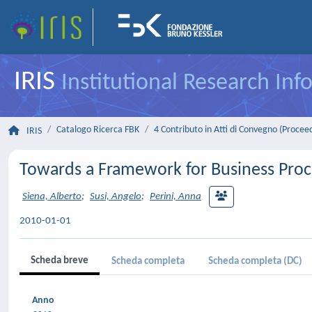
IRIS
Institutional Research In
Catalogo Ricerca FBK
4 Contributo in Atti di Convegno (Procee
IRIS
Towards a Framework for Business Pro
Siena, Alberto
;
Susi, Angelo
;
Perini, Anna
2010-01-01
Scheda breve
Scheda completa
Scheda completa (DC)
Anno