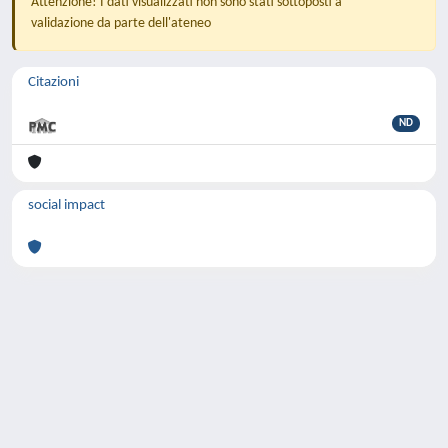
Attenzione! I dati visualizzati non sono stati sottoposti a
validazione da parte dell'ateneo
Citazioni
ND
social impact
Powered by
IRIS
-
about IRIS
-
Utilizzo dei