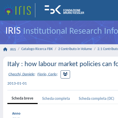
IRIS
Institutional Research In
Catalogo Ricerca FBK
2 Contributo in Volume
2.1 Contributo
IRIS
Italy : how labour market policies can f
Checchi, Daniele
;
Fiorio, Carlo
;
2013-01-01
Scheda breve
Scheda completa
Scheda completa (DC)
Anno