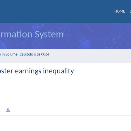
HOME
formation System
 in volume (Capitolo o Saggio)
oster earnings inequality