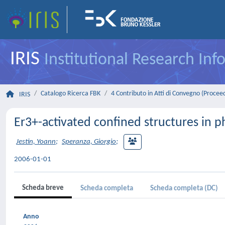
IRIS
Institutional Research In
Catalogo Ricerca FBK
4 Contributo in Atti di Convegno (Procee
IRIS
Er3+-activated confined structures in p
Jestin, Yoann
;
Speranza, Giorgio
;
2006-01-01
Scheda breve
Scheda completa
Scheda completa (DC)
Anno