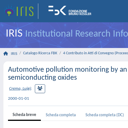
IRIS
Institutional Research In
Catalogo Ricerca FBK
4 Contributo in Atti di Convegno (Procee
IRIS
Automotive pollution monitoring by an 
semiconducting oxides
Crema, Luigi
;
2000-01-01
Scheda breve
Scheda completa
Scheda completa (DC)