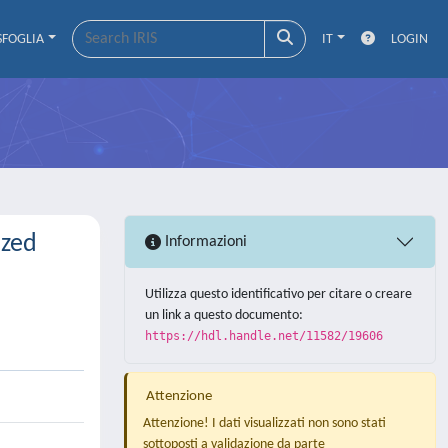
SFOGLIA
IT
LOGIN
ized
Informazioni
Utilizza questo identificativo per citare o creare
un link a questo documento:
https://hdl.handle.net/11582/19606
Attenzione
Attenzione! I dati visualizzati non sono stati
sottoposti a validazione da parte