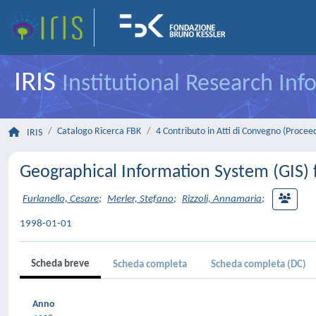
IRIS
Institutional Research In
Catalogo Ricerca FBK
4 Contributo in Atti di Convegno (Procee
IRIS
Geographical Information System (GIS)
Furlanello, Cesare
;
Merler, Stefano
;
Rizzoli, Annamaria
;
1998-01-01
Scheda breve
Scheda completa
Scheda completa (DC)
Anno