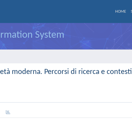
HOME
formation System
età moderna. Percorsi di ricerca e contesti