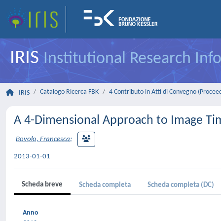
IRIS
Institutional Research In
Catalogo Ricerca FBK
4 Contributo in Atti di Convegno (Procee
IRIS
A 4-Dimensional Approach to Image Time
Bovolo, Francesca
;
2013-01-01
Scheda breve
Scheda completa
Scheda completa (DC)
Anno