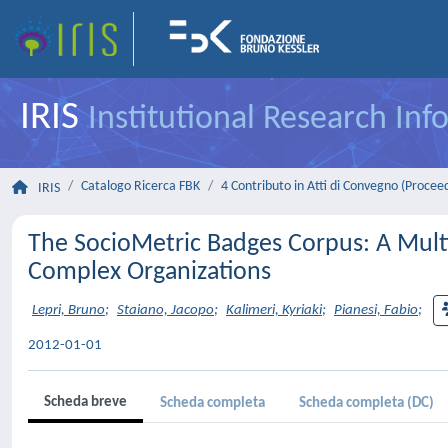
IRIS
Institutional Research In
Catalogo Ricerca FBK
4 Contributo in Atti di Convegno (Procee
IRIS
The SocioMetric Badges Corpus: A Multil
Complex Organizations
Lepri, Bruno
;
Staiano, Jacopo
;
Kalimeri, Kyriaki
;
Pianesi, Fabio
;
2012-01-01
Scheda breve
Scheda completa
Scheda completa (DC)