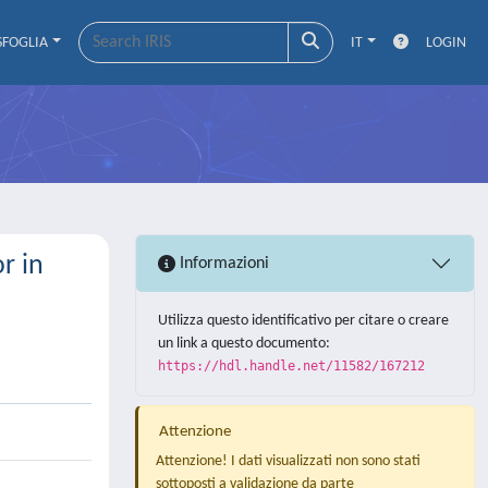
SFOGLIA
IT
LOGIN
r in
Informazioni
Utilizza questo identificativo per citare o creare
un link a questo documento:
https://hdl.handle.net/11582/167212
Attenzione
Attenzione! I dati visualizzati non sono stati
sottoposti a validazione da parte