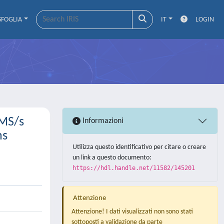
SFOGLIA
IT
LOGIN
0MS/s
Informazioni
ns
Utilizza questo identificativo per citare o creare
un link a questo documento:
https://hdl.handle.net/11582/145201
Attenzione
Attenzione! I dati visualizzati non sono stati
sottoposti a validazione da parte