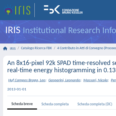
IRIS
Institutional Research In
Catalogo Ricerca FBK
4 Contributo in Atti di Convegno (Procee
IRIS
An 8x16-pixel 92k SPAD time-resolved 
real-time energy histogramming in 0.13
Huf Campos Braga, Leo
;
Gasparini, Leonardo
;
Massari, Nicola
;
Per
2013-01-01
Scheda breve
Scheda completa
Scheda completa (DC)