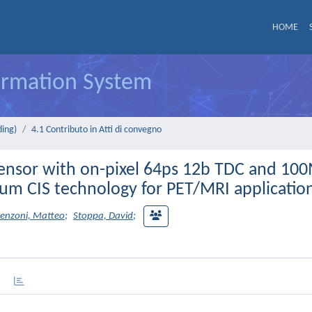
HOME
formation System
ding)
4.1 Contributo in Atti di convegno
sensor with on-pixel 64ps 12b TDC and 10
um CIS technology for PET/MRI applicatio
enzoni, Matteo
;
Stoppa, David
;