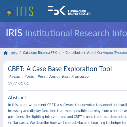
IRIS
Institutional Research In
Catalogo Ricerca FBK
4 Contributo in Atti di Convegno (Procee
IRIS
CBET: A Case Base Exploration Tool
Avesani, Paolo
;
Perini, Anna
;
Ricci, Francesco
1997-01-01
Abstract
In this paper we present CBET, a software tool devoted to support interact
browsing and display functions that make possible learning from a set of cas
past forest fire fighting interventions and CBET is used to detect depende
similar cases. We describe how well rooted Machine Learning techniqes for