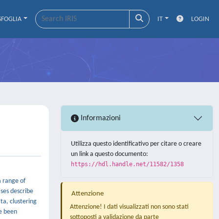
SFOGLIA
IT
LOGIN
Informazioni
Utilizza questo identificativo per citare o creare
un link a questo documento:
https://hdl.handle.net/11582/1358
a range of
ases describe
Attenzione
ta, clustering
Attenzione! I dati visualizzati non sono stati
ve been
sottoposti a validazione da parte