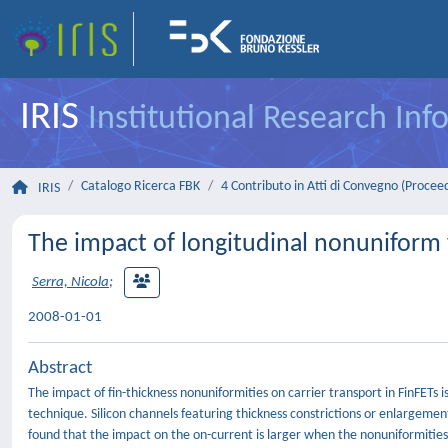
IRIS
Institutional Research In
Catalogo Ricerca FBK
4 Contributo in Atti di Convegno (Procee
IRIS
The impact of longitudinal nonuniform fi
Serra, Nicola
;
2008-01-01
Abstract
The impact of fin-thickness nonuniformities on carrier transport in FinFETs
technique. Silicon channels featuring thickness constrictions or enlargemen
found that the impact on the on-current is larger when the nonuniformities a