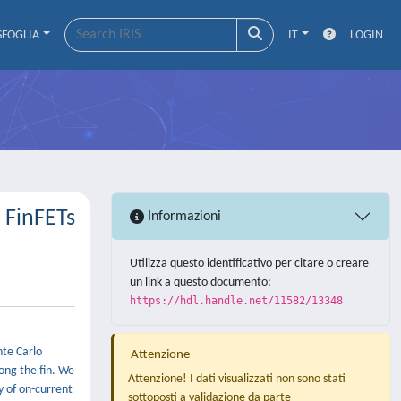
SFOGLIA
IT
LOGIN
n FinFETs
Informazioni
Utilizza questo identificativo per citare o creare
un link a questo documento:
https://hdl.handle.net/11582/13348
nte Carlo
Attenzione
ong the fin. We
Attenzione! I dati visualizzati non sono stati
y of on-current
sottoposti a validazione da parte