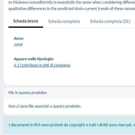
to thickness nonuniformity is essentially the same when considering differen
qualitative differences in the predicted drain current trends of these nanosc
Scheda breve
Scheda completa
Scheda completa (DC)
Anno
2008
Appare nelle tipologie:
4.1 Contributo in Atti di convegno
File in questo prodotto:
Non ci sono file associati a questo prodotto.
I documenti in IRIS sono protetti da copyright e tutti i diritti sono riservati,