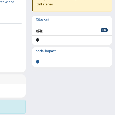
itative and
dell'ateneo
Citazioni
ND
social impact